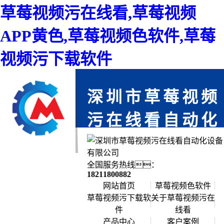
草莓视频污在线看,草莓视频
APP黄色,草莓视频色软件,草莓
视频污下载软件
深圳市草莓视频
污在线看自动化
设备有限公司
免费上门服务,为您省时,每一个项目都
全国服务热线：
严格把关,确保每个产品零缺陷
18211800882
网站首页
草莓视频色软件
草莓视频污下载软
关于草莓视频污在
件
线看
公司简介
产品中心
客户案例