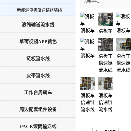
新能源电机倍速链组装线
信息。
新能源电机倍速链组装线
PACK滚筒输送线
升降机
滚筒输送流水线
滑板车
滑板车
滑板车
外排工位
草莓视频APP黄色
倍速链输送线
滑板车
滑板车
滑板车
链板流水线
倍速链
倍速链
流水线
流水线
皮带流水线
工作台周转车
滑板车
滑板车
倍速链
倍速链
周边配套组件设备
流水线
流水线
PACK滚筒输送线