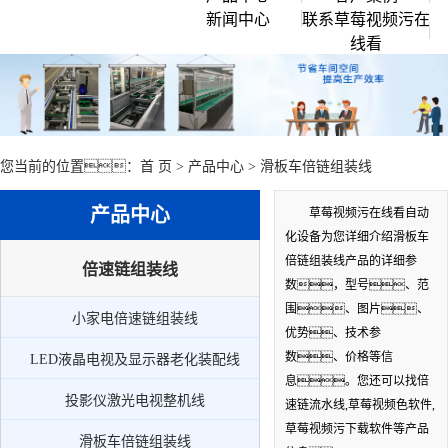
新闻中心
联系草莓视频污在
企业文化
倍速链组装线
线看
行业资讯
创始人说
滚筒输送流水线
常见问题
公司环境
草莓视频APP黄色
公司新闻
链板流水线
您当前的位置：
首 页
>
产品中心
>
滑板车倍链组装线
皮带流水线
产品中心
草莓视频污在线看自动
工作台周转车
化设备为您详细介绍滑板车
周边配套组件设备
倍链组装线产品的详细参
倍速链组装线
数，型号、范
小家电倍速链组装线
围、图片、
小家电倍速链组装线
优势、技术参
LED液晶电视及显示器老化装配线
数、价格等信
LED液晶电视及显示器老化装配线
投影仪激光电视整机线
息。您还可以找倍
投影仪激光电视整机线
速链流水线,草莓视频色软件,
滑板车倍链组装线
草莓视频污下载软件等产品
滑板车倍链组装线