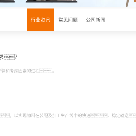
周边配套组件设备
PACK滚筒输送线
行业资讯
常见问题
公司新闻
升降机
外排工位
倍速链输送线
求？
步骤和考虑因素的过程。
，以实现物料在装配及加工生产线中的快速、稳定输送