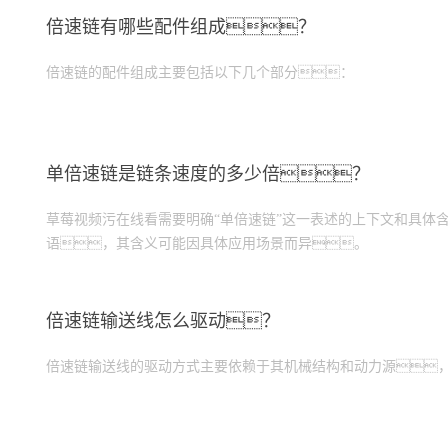
倍速链有哪些配件组成？
倍速链的配件组成主要包括以下几个部分：
单倍速链是链条速度的多少倍？
草莓视频污在线看需要明确“单倍速链”这一表述的上下文和具体
语，其含义可能因具体应用场景而异。
倍速链输送线怎么驱动？
倍速链输送线的驱动方式主要依赖于其机械结构和动力源