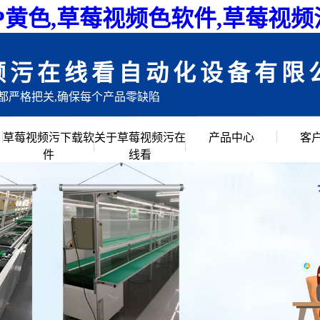
P黄色,草莓视频色软件,草莓视
频污在线看自动化设备有限
目都严格把关,确保每个产品零缺陷
草莓视频污下载软
关于草莓视频污在
产品中心
客
件
线看
公司简介
倍速链组装线
企业文化
滚筒输送流水线
创始人说
草莓视频APP黄色
公司环境
链板流水线
皮带流水线
工作台周转车