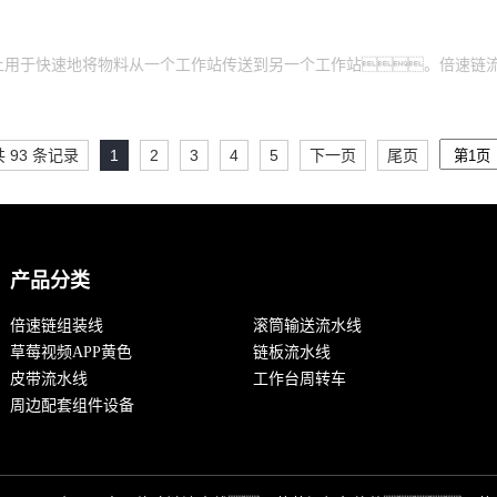
上用于快速地将物料从一个工作站传送到另一个工作站。倍速链
共 93 条记录
1
2
3
4
5
下一页
尾页
产品分类
倍速链组装线
滚筒输送流水线
草莓视频APP黄色
链板流水线
皮带流水线
工作台周转车
周边配套组件设备