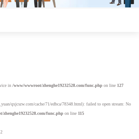
线
evice in
/www/wwwroot/zhenghe19232528.com/func.php
on line
127
le_yuan/qxjcszw.com/cache/71/edbca/78348.html): failed to open stream: No
/zhenghe19232528.com/func.php
on line
115
22