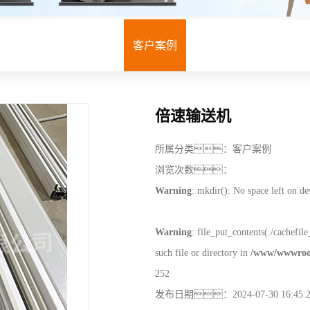
周边配套组件设备
小家电倍速链组装线
客户案例
LED液晶电视及显示器老化装配
投影仪激光电视整机线
滑板车倍链组装线
倍速输送机
新能源电机倍速链组装线
所属分类：
客户案例
倍速链
浏览次数：
电动滚筒倍速链
Warning
: mkdir(): No space left on d
重型滚筒倍速链
Warning
: file_put_contents(./cachefi
小型倍速链
such file or directory in
/www/wwwroot
PACK滚筒线
252
发布日期：
2024-07-30 16:45:
模组倍速链