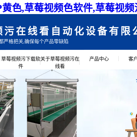
P黄色,草莓视频色软件,草莓视
频污在线看自动化设备有限
目都严格把关,确保每个产品零缺陷
草莓视频污下载软
关于草莓视频污在
产品中心
客
件
线看
公司简介
倍速链组装线
企业文化
滚筒输送流水线
创始人说
草莓视频APP黄色
公司环境
链板流水线
皮带流水线
工作台周转车