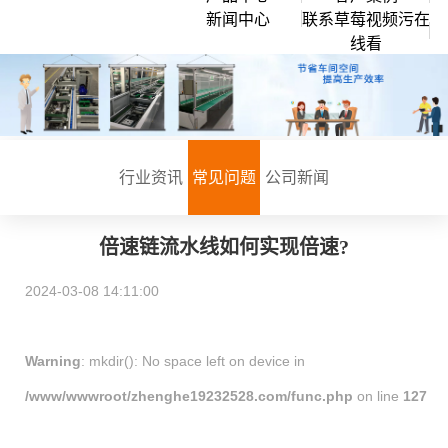
新闻中心
联系草莓视频污在
企业文化
倍速链组装线
线看
行业资讯
创始人说
滚筒输送流水线
常见问题
公司环境
草莓视频APP黄色
公司新闻
链板流水线
行业资讯
常见问题
公司新闻
皮带流水线
工作台周转车
倍速链流水线如何实现倍速?
周边配套组件设备
2024-03-08 14:11:00
PACK滚筒输送线
升降机
Warning
: mkdir(): No space left on device in
外排工位
/www/wwwroot/zhenghe19232528.com/func.php
on line
127
倍速链输送线