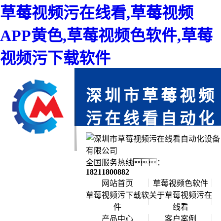
草莓视频污在线看,草莓视频
APP黄色,草莓视频色软件,草莓
视频污下载软件
深圳市草莓视频
污在线看自动化
设备有限公司
免费上门服务,为您省时,每一个项目都
全国服务热线：
严格把关,确保每个产品零缺陷
18211800882
网站首页
草莓视频色软件
草莓视频污下载软
关于草莓视频污在
件
线看
公司简介
产品中心
客户案例