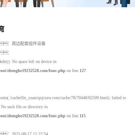
线
弯
：
周边配套组件设备
：
kdir(): No space left on device in
ot/zhenghe19232528.com/func.php
on line
127
tents(./cachefile_yuan/qxjcszw.com/cache/78/70448/02509.html): failed to
No such file or directory in
ot/zhenghe19232528.com/func.php
on line
115
：
2021-08-17 11:22:54