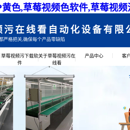
P黄色,草莓视频色软件,草莓视
频污在线看自动化设备有限
目都严格把关,确保每个产品零缺陷
草莓视频污下载软
关于草莓视频污在
产品中心
客
件
线看
公司简介
倍速链组装线
企业文化
滚筒输送流水线
创始人说
草莓视频APP黄色
公司环境
链板流水线
皮带流水线
工作台周转车