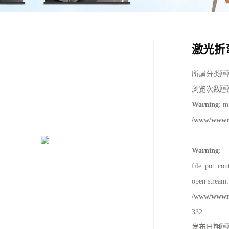
周边配套组件设备
小家电倍速链组装线
LED液晶电视及显示器老化装配
激光折
投影仪激光电视整机线
所属分类
滑板车倍链组装线
浏览次数
新能源电机倍速链组装线
Warning
: m
/www/wwwro
PACK滚筒输送线
升降机
Warning
:
外排工位
file_put_con
倍速链输送线
open stream: 
/www/wwwro
332
发布日期