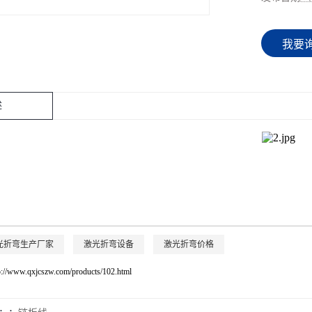
我要
述
光折弯生产厂家
激光折弯设备
激光折弯价格
p://www.qxjcszw.com/products/102.html