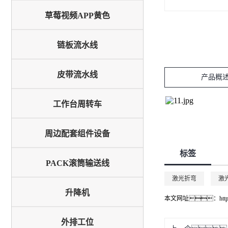
草莓视频APP黄色
链板流水线
皮带流水线
产品概
工作台周转车
周边配套组件设备
标签
PACK滚筒输送线
激光折弯
激
升降机
本文网址：
htt
外排工位