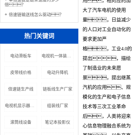
用，相对应的加
倍？
大了汽车电机的使用
倍速链输送线怎么驱动？
量，日益减少
的人口对工业自动化的
热门关键词
要求更加严
格，工业4.0的
电动滑板车
电视机一体装配线（草莓视频污下载软件）报价
提出，描绘
了制造业的未来愿
皮带线价格
电动升降机
景，提出继蒸
汽机的应用、规
倍速链生产线
链板线生产厂家
模化的生产和电子信息
电视机显示器报价
组装线厂家
技术等三次工业革命
后，人类将迎来
滚筒线设备
笔记本投影仪
心信息物理融合系统为