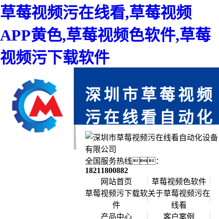
草莓视频污在线看,草莓视频
APP黄色,草莓视频色软件,草莓
视频污下载软件
深圳市草莓视频
污在线看自动化
设备有限公司
免费上门服务,为您省时,每一个项目都
全国服务热线：
严格把关,确保每个产品零缺陷
18211800882
网站首页
草莓视频色软件
草莓视频污下载软
关于草莓视频污在
件
线看
公司简介
产品中心
客户案例