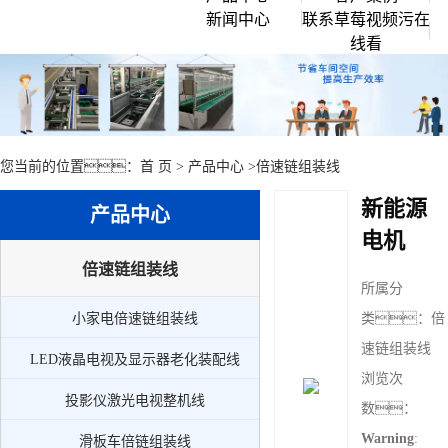
新闻中心
联系草莓视频污在
企业文化
倍速链组装线
线看
行业资讯
创始人说
滚筒输送流水线
常见问题
公司环境
草莓视频APP黄色
公司新闻
链板流水线
您当前的位置：
首 页
>
产品中心
>
倍速链组装线
皮带流水线
新能源
产品中心
工作台周转车
电机
周边配套组件设备
倍速链组装线
所属分
小家电倍速链组装线
小家电倍速链组装线
类：
倍
LED液晶电视及显示器老化装配线
速链组装线
LED液晶电视及显示器老化装配线
投影仪激光电视整机线
浏览次
投影仪激光电视整机线
数：
滑板车倍链组装线
Warning
:
滑板车倍链组装线