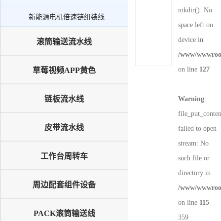
新能源电机倍速链组装线
mkdir(): No
新能源电机倍速链组装线
PACK滚筒输送线
space left on
升降机
device in
滚筒输送流水线
/www/wwwroot
外排工位
on line
127
草莓视频APP黄色
倍速链输送线
链板流水线
Warning
:
file_put_conte
皮带流水线
failed to open
stream: No
工作台周转车
such file or
directory in
周边配套组件设备
/www/wwwroot
on line
115
PACK滚筒输送线
359