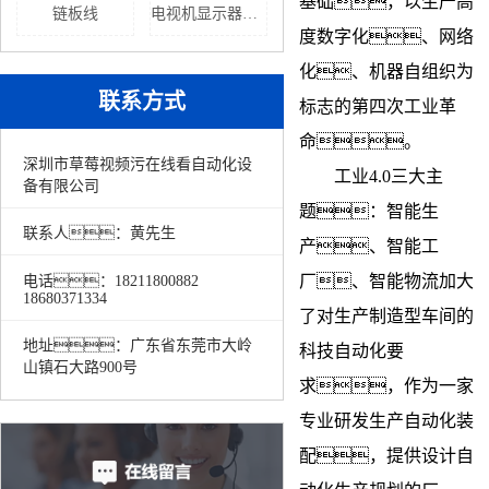
基础，以生产高
链板线
电视机显示器报价
度数字化、网络
化、机器自组织为
联系方式
标志的第四次工业革
命。
深圳市草莓视频污在线看自动化设
工业4.0三大主
备有限公司
题：智能生
联系人：黄先生
产、智能工
厂、智能物流加大
电话：18211800882
18680371334
了对生产制造型车间的
地址：广东省东莞市大岭
科技自动化要
山镇石大路900号
求，作为一家
专业研发生产自动化装
配，提供设计自