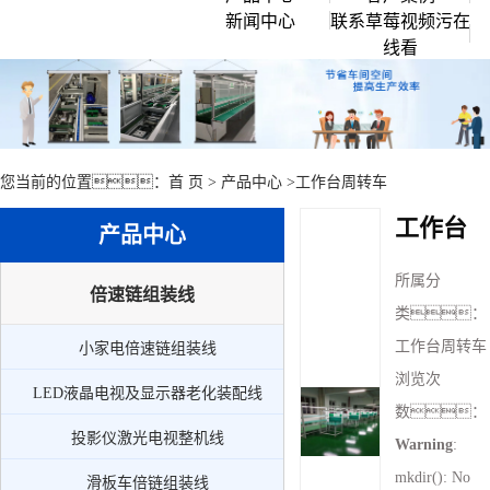
新闻中心
联系草莓视频污在
企业文化
倍速链组装线
线看
行业资讯
创始人说
滚筒输送流水线
常见问题
公司环境
草莓视频APP黄色
公司新闻
链板流水线
您当前的位置：
首 页
>
产品中心
>
工作台周转车
皮带流水线
工作台
产品中心
工作台周转车
所属分
周边配套组件设备
倍速链组装线
类：
小家电倍速链组装线
工作台周转车
小家电倍速链组装线
LED液晶电视及显示器老化装配线
浏览次
LED液晶电视及显示器老化装配线
投影仪激光电视整机线
数：
投影仪激光电视整机线
Warning
:
滑板车倍链组装线
mkdir(): No
滑板车倍链组装线