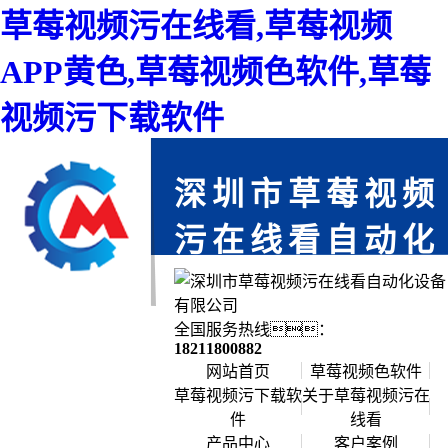
草莓视频污在线看,草莓视频
APP黄色,草莓视频色软件,草莓
视频污下载软件
深圳市草莓视频
污在线看自动化
设备有限公司
免费上门服务,为您省时,每一个项目都
全国服务热线：
严格把关,确保每个产品零缺陷
18211800882
网站首页
草莓视频色软件
草莓视频污下载软
关于草莓视频污在
件
线看
公司简介
产品中心
客户案例