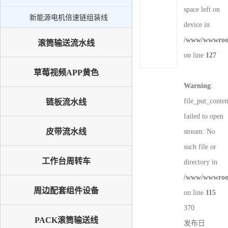
新能源电机倍速链组装线
space left on
新能源电机倍速链组装线
PACK滚筒输送线
device in
升降机
/www/wwwroot
滚筒输送流水线
on line
127
外排工位
草莓视频APP黄色
倍速链输送线
Warning
:
file_put_conte
链板流水线
failed to open
皮带流水线
stream: No
such file or
工作台周转车
directory in
/www/wwwroot
周边配套组件设备
on line
115
370
PACK滚筒输送线
发布日